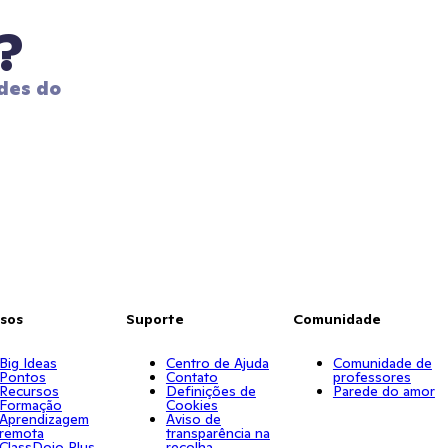
?
des do 
sos
Suporte
Comunidade
Big Ideas
Centro de Ajuda
Comunidade de
Pontos
Contato
professores
Recursos
Definições de
Parede do amor
Formação
Cookies
Aprendizagem
Aviso de
remota
transparência na
ClassDojo Plus
recolha