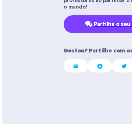
professores ao partilhar 
o mundo!
Partilhe o s
Gostou? Partilhe com o