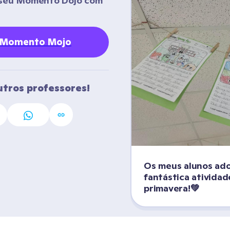
o seu Momento Dojo com 
eu Momento Mojo
utros professores!
Os meus alunos ador
fantástica atividade
primavera!💚