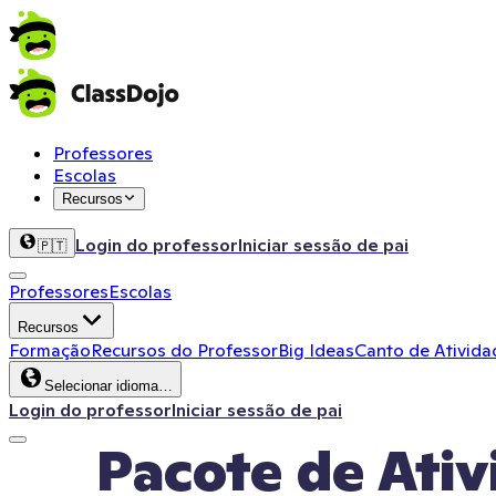
Professores
Escolas
Recursos
Login do professor
Iniciar sessão de pai
🇵🇹
Professores
Escolas
Recursos
Formação
Recursos do Professor
Big Ideas
Canto de Ativida
Selecionar idioma…
Login do professor
Iniciar sessão de pai
Pacote de Ati