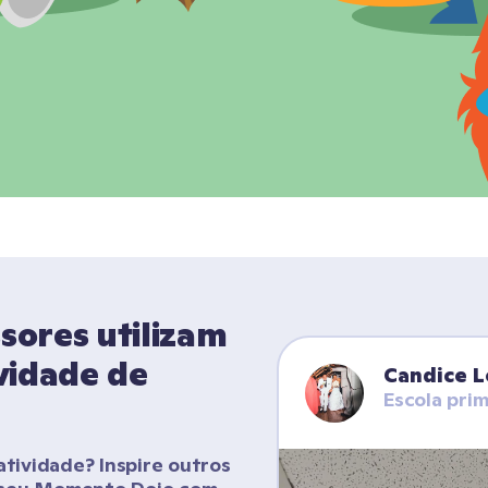
ores utilizam 
vidade de 
Candice 
Escola prim
tividade? Inspire outros 