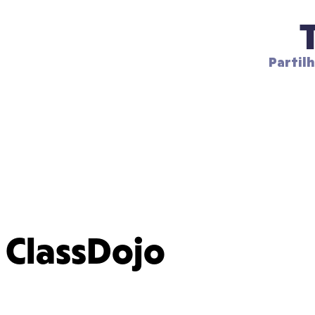
Partil
ClassDojo