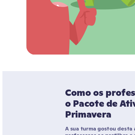
Como os profess
o Pacote de Ati
Primavera
A sua turma gostou desta a