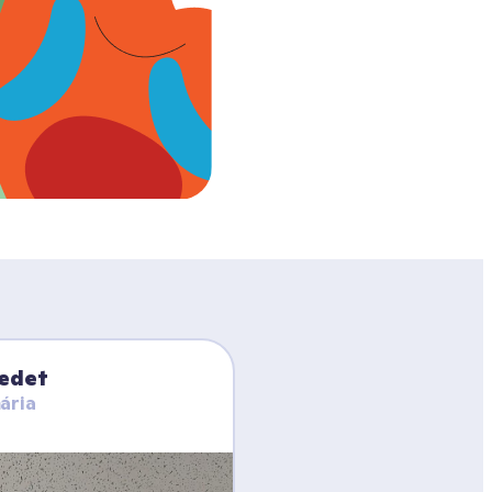
Ledet
ária