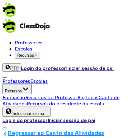
Professores
Escolas
Recursos
Login do professor
Iniciar sessão de pai
🇵🇹
Professores
Escolas
Recursos
Formação
Recursos do Professor
Big Ideas
Canto de
Atividades
Recursos do presidente da escola
Selecionar idioma…
Login do professor
Iniciar sessão de pai
Regressar ao Canto das Atividades