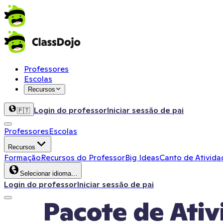
Professores
Escolas
Recursos
Login do professor
Iniciar sessão de pai
🇵🇹
Professores
Escolas
Recursos
Formação
Recursos do Professor
Big Ideas
Canto de Ativida
Selecionar idioma…
Login do professor
Iniciar sessão de pai
Pacote de Ativ