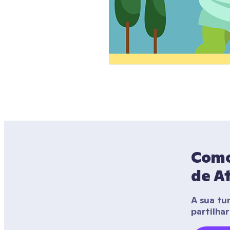
Como 
de At
A sua tu
partilha