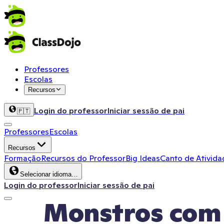
Professores
Escolas
Recursos
Login do professor
Iniciar sessão de pai
🇵🇹
Professores
Escolas
Recursos
Formação
Recursos do Professor
Big Ideas
Canto de Ativida
Selecionar idioma…
Login do professor
Iniciar sessão de pai
Monstros com 