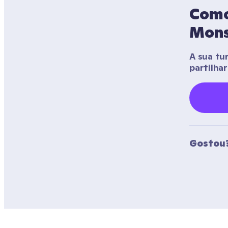
Como 
Mons
A sua tu
partilha
Gostou?