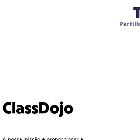
Partil
ClassDojo
A nossa missão é proporcionar a