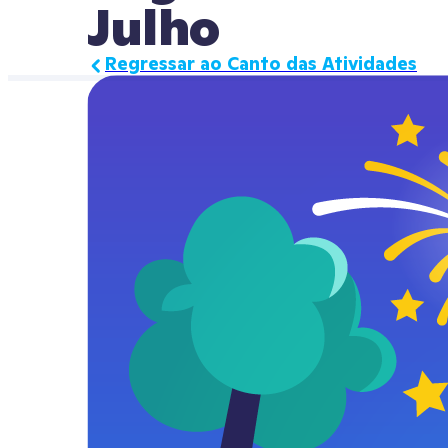
Julho
Regressar ao Canto das Atividades