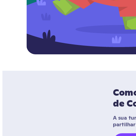
Como 
de Co
A sua tu
partilha