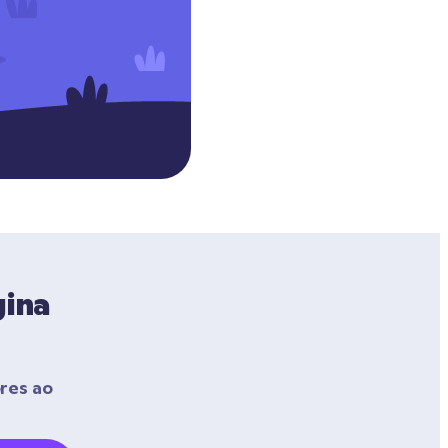
ina 
res ao 