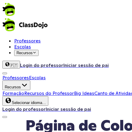
Professores
Escolas
Recursos
Login do professor
Iniciar sessão de pai
🇵🇹
Professores
Escolas
Recursos
Formação
Recursos do Professor
Big Ideas
Canto de Ativida
Selecionar idioma…
Login do professor
Iniciar sessão de pai
Página de Colo