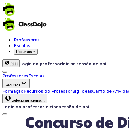
Professores
Escolas
Recursos
Login do professor
Iniciar sessão de pai
🇵🇹
Professores
Escolas
Recursos
Formação
Recursos do Professor
Big Ideas
Canto de Ativida
Selecionar idioma…
Login do professor
Iniciar sessão de pai
Concurso de D