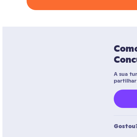
Como 
Conc
A sua tu
partilha
Gostou?