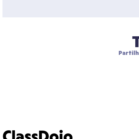
Partil
ClassDojo