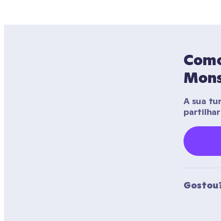
Como 
Mons
A sua tu
partilha
Gostou?