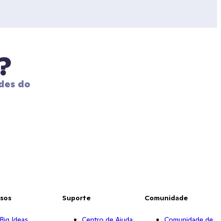
?
des do 
sos
Suporte
Comunidade
Big Ideas
Centro de Ajuda
Comunidade de