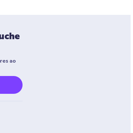
uche 
res ao 