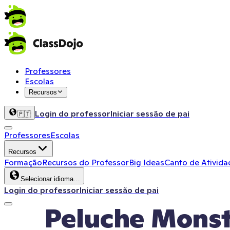
Professores
Escolas
Recursos
Login do professor
Iniciar sessão de pai
🇵🇹
Professores
Escolas
Recursos
Formação
Recursos do Professor
Big Ideas
Canto de Ativida
Selecionar idioma…
Login do professor
Iniciar sessão de pai
Peluche Mons