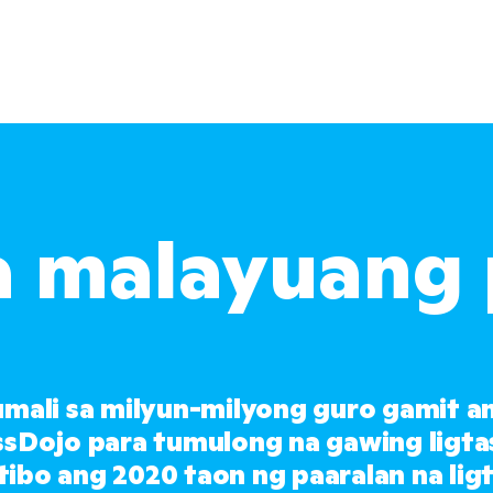
a malayuang 
mali sa milyun-milyong guro gamit an
ssDojo para tumulong na gawing ligtas
ibo ang 2020 taon ng paaralan na ligta