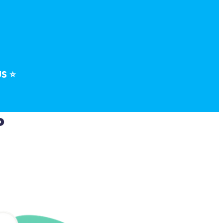
US
⭐
o