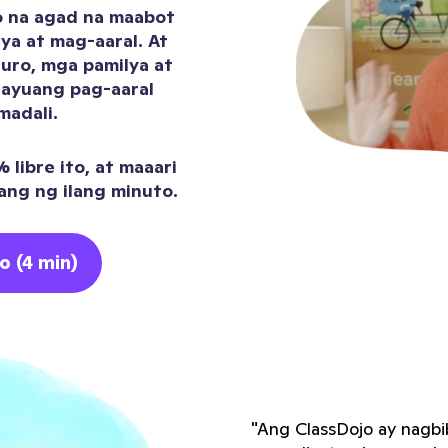
o na agad na maabot
ya at mag-aaral. At
uro, mga pamilya at
layuang pag-aaral
madali.
libre ito, at maaari
ang ng ilang minuto.
o (4 min)
"Ang ClassDojo ay nagbi