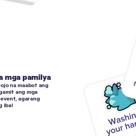
a mga pamilya
ojo na maabot ang 
gamit ang mga 
event, agarang 
 iba!