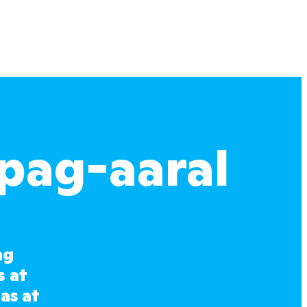
pag-aaral
g 
 at 
s at 