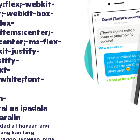
al na ipadala 
aralin
dad at hayaan ang 
ang kanilang 
video, larawan, mga 