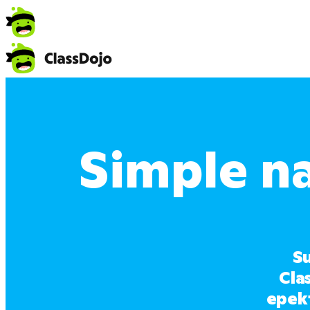
Simple n
Su
Cla
epekt