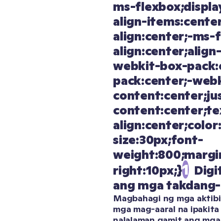
1
Digit
ang mga takdang-
Magbahagi ng mga aktibi
mga mag-aaral na ipakita 
nalalaman gamit ang mga 