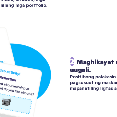
anilang mga portfolio.
2
Maghikayat n
uugali.
Positibong palakasin
pagsusuot ng maskara
mapanatiling ligtas 