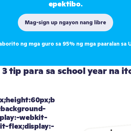
epektibo.
Mag-sign up ngayon nang libre
aborito ng mga guro sa 95% ng mga paaralan sa 
3 tip para sa school year na it