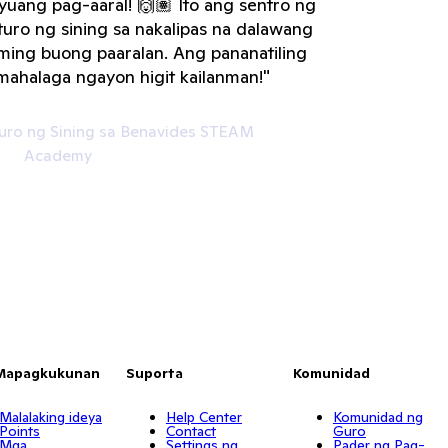
ayuang pag-aaral! 🙌🏽 Ito ang sentro ng
turo ng sining sa nakalipas na dalawang
aming buong paaralan. Ang pananatiling
ahalaga ngayon higit kailanman!"
uro ng Sining sa Benavides STEAM
Academy
Mapagkukunan
Suporta
Komunidad
Malalaking ideya
Help Center
Komunidad ng
Points
Contact
Guro
Mga
Settings ng
Pader ng Pag-