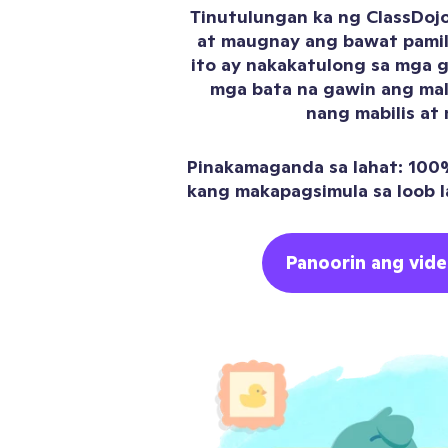
Tinutulungan ka ng ClassDoj
at maugnay ang bawat pamil
ito ay nakakatulong sa mga g
mga bata na gawin ang ma
nang mabilis at 
Pinakamaganda sa lahat: 100% 
kang makapagsimula sa loob l
Panoorin ang vide