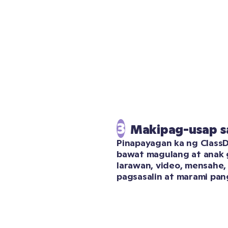
3
Makipag-usap s
Pinapayagan ka ng ClassD
bawat magulang at anak 
larawan, video, mensahe, 
pagsasalin at marami pang