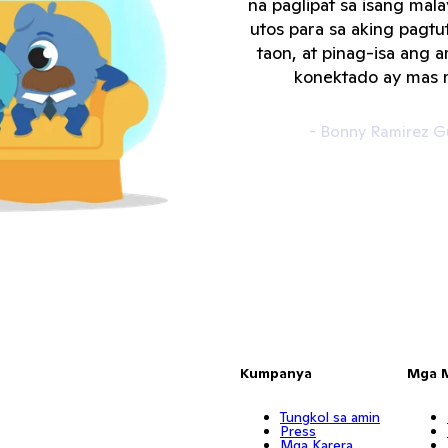
na paglipat sa isang mal
utos para sa aking pagtu
taon, at pinag-isa ang 
konektado ay mas m
- Bonny Ramirez G
Kumpanya
Mga 
Tungkol sa amin
Press
Mga Karera