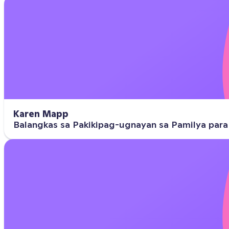
Karen Mapp
Balangkas sa Pakikipag-ugnayan sa Pamilya para