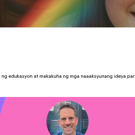
sip ng edukasyon at makakuha ng mga naaaksyunang ideya par