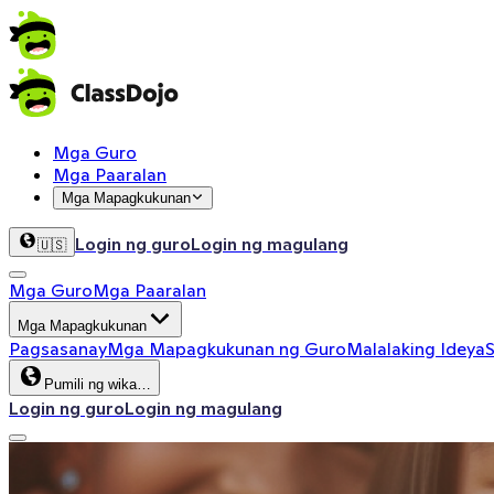
Mga Guro
Mga Paaralan
Mga Mapagkukunan
Login ng guro
Login ng magulang
🇺🇸
Mga Guro
Mga Paaralan
Mga Mapagkukunan
Pagsasanay
Mga Mapagkukunan ng Guro
Malalaking Ideya
S
Pumili ng wika…
Login ng guro
Login ng magulang