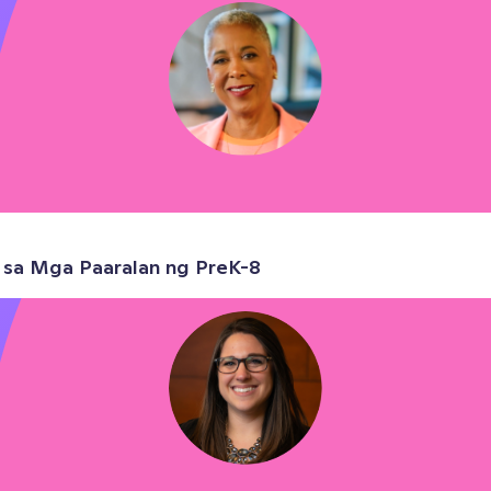
 sa Mga Paaralan ng PreK-8