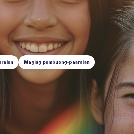
aralan
Maging pambuong-paaralan