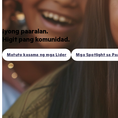
Iyong paaralan.
Higit pang komunidad.
Matuto kasama ng mga Lider
Mga Spotlight sa Pa