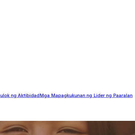
ulok ng Aktibidad
Mga Mapagkukunan ng Lider ng Paaralan