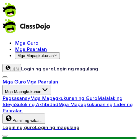
Mga Guro
Mga Paaralan
Mga Mapagkukunan
Login ng guro
Login ng magulang
🇺🇸
Mga Guro
Mga Paaralan
Mga Mapagkukunan
Pagsasanay
Mga Mapagkukunan ng Guro
Malalaking
Ideya
Sulok ng Aktibidad
Mga Mapagkukunan ng Lider ng
Paaralan
Pumili ng wika…
Login ng guro
Login ng magulang