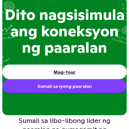
Dito nagsisimula
ang koneksyon
ng paaralan
Mag-tour
Sound on
Sumali sa iyong paaralan
Sumali sa libo-libong lider ng