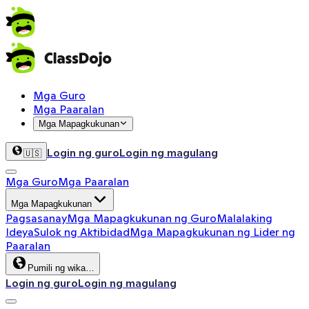
Mga Guro
Mga Paaralan
Mga Mapagkukunan
Login ng guro
Login ng magulang
🇺🇸
Mga Guro
Mga Paaralan
Mga Mapagkukunan
Pagsasanay
Mga Mapagkukunan ng Guro
Malalaking
Ideya
Sulok ng Aktibidad
Mga Mapagkukunan ng Lider ng
Paaralan
Pumili ng wika…
Login ng guro
Login ng magulang