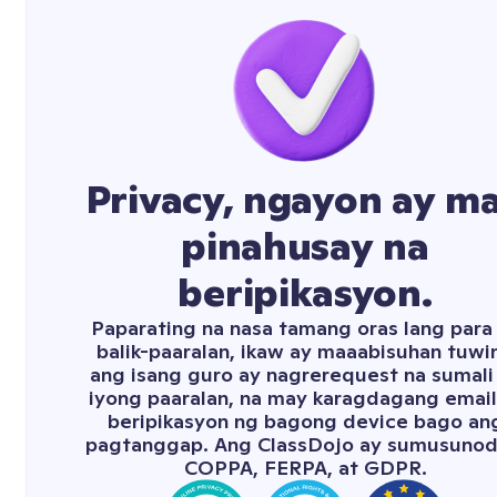
Privacy, ngayon ay m
pinahusay na
beripikasyon.
Paparating na nasa tamang oras lang para
balik-paaralan, ikaw ay maaabisuhan tuwi
ang isang guro ay nagrerequest na sumali
iyong paaralan, na may karagdagang email
beripikasyon ng bagong device bago an
pagtanggap. Ang ClassDojo ay sumusunod
COPPA, FERPA, at GDPR.