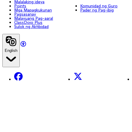
Malalaking ideya
Points
Komunidad ng Guro
Mga Mapagkukunan
Pader ng Pag-ibig
Pagsasanay
Malayuang Pag-aaral
ClassDojo Plus
Sulok ng Aktibidad
English
Facebook
X