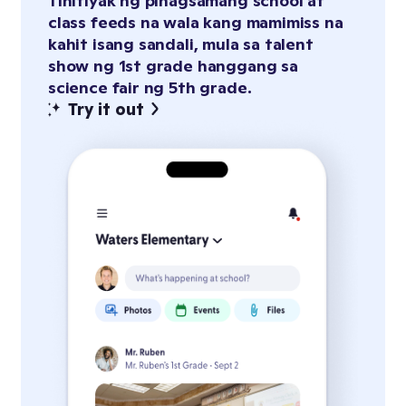
Tinitiyak ng pinagsamang school at
class feeds na wala kang mamimiss na
kahit isang sandali, mula sa talent
show ng 1st grade hanggang sa
science fair ng 5th grade.
Try it out