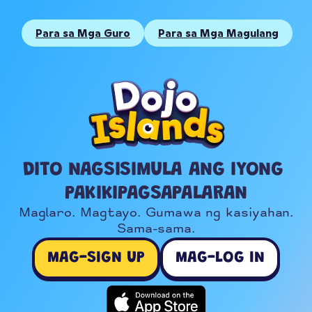
Para sa Mga Guro
Para sa Mga Magulang
DITO NAGSISIMULA ANG IYONG 
PAKIKIPAGSAPALARAN
Maglaro. Magtayo. Gumawa ng kasiyahan.

Sama-sama.
MAG-SIGN UP
MAG-LOG IN