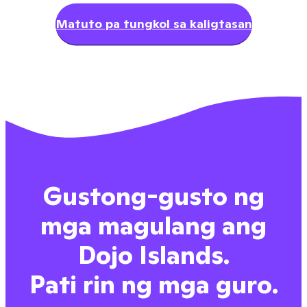
Matuto pa tungkol sa kaligtasan
Gustong-gusto ng
mga magulang ang
Dojo Islands.
Pati rin ng mga guro.