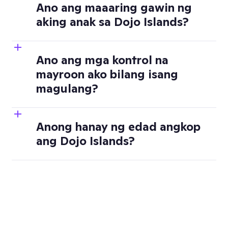
(higit pa tungkol 
Ano ang maaaring gawin ng
sa mga account ng mag-aaral dito)
aking anak sa Dojo Islands?
Ano ang mga kontrol na
mayroon ako bilang isang
magulang?
Anong hanay ng edad angkop
ang Dojo Islands?