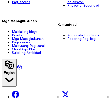
Pag-access
Koleksyon
Privacy at Seguridad
Mga Mapagkukunan
Komunidad
Malalaking ideya
Points
Komunidad ng Guro
Mga Mapagkukunan
Pader ng Pag-ibig
Pagsasanay
Malayuang Pag-aaral
ClassDojo Plus
Sulok ng Aktibidad
English
Facebook
X