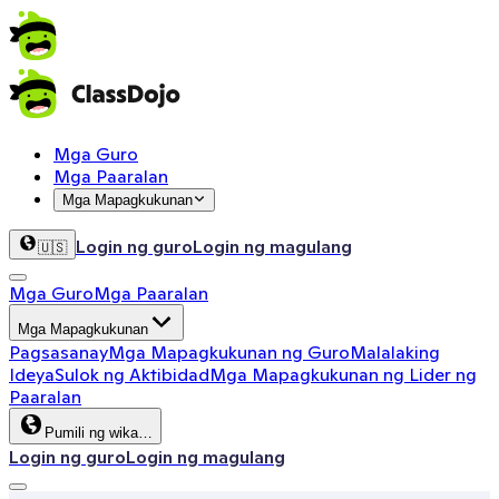
Mga Guro
Mga Paaralan
Mga Mapagkukunan
Login ng guro
Login ng magulang
🇺🇸
Mga Guro
Mga Paaralan
Mga Mapagkukunan
Pagsasanay
Mga Mapagkukunan ng Guro
Malalaking
Ideya
Sulok ng Aktibidad
Mga Mapagkukunan ng Lider ng
Paaralan
Pumili ng wika…
Login ng guro
Login ng magulang