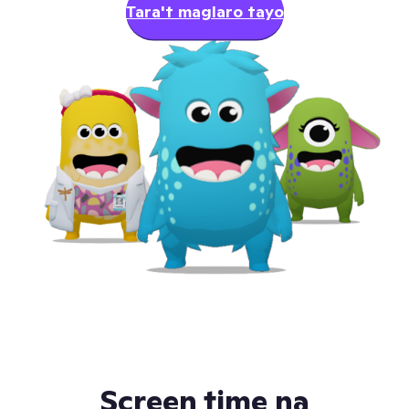
Tara't maglaro tayo
Screen time na