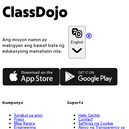
Pangalan ng Profile >; 
Settings ng Account / Gear Icon > Dojo 
ClassDojo
Islands
Ang misyon namin ay
English
mabigyan ang bawat bata ng
edukasyong mamahalin nila.
App Store
Google Play
Kumpanya
Suporta
Tungkol sa amin
Help Center
Press
Contact
Mga Karera
Settings ng Cookie
Engineering
Abiso ng Transparency sa