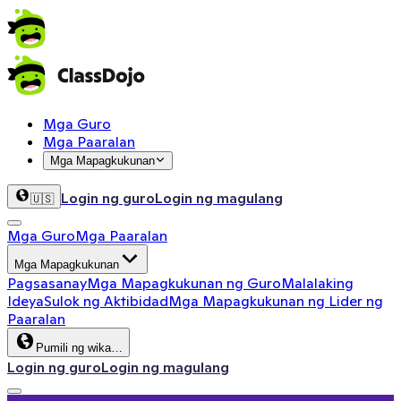
Mga Guro
Mga Paaralan
Mga Mapagkukunan
Login ng guro
Login ng magulang
🇺🇸
Mga Guro
Mga Paaralan
Mga Mapagkukunan
Pagsasanay
Mga Mapagkukunan ng Guro
Malalaking
Ideya
Sulok ng Aktibidad
Mga Mapagkukunan ng Lider ng
Paaralan
Pumili ng wika…
Login ng guro
Login ng magulang