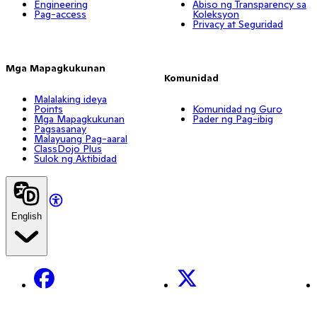
Engineering
Abiso ng Transparency sa
Pag-access
Koleksyon
Privacy at Seguridad
Mga Mapagkukunan
Komunidad
Malalaking ideya
Points
Komunidad ng Guro
Mga Mapagkukunan
Pader ng Pag-ibig
Pagsasanay
Malayuang Pag-aaral
ClassDojo Plus
Sulok ng Aktibidad
English
Facebook
X