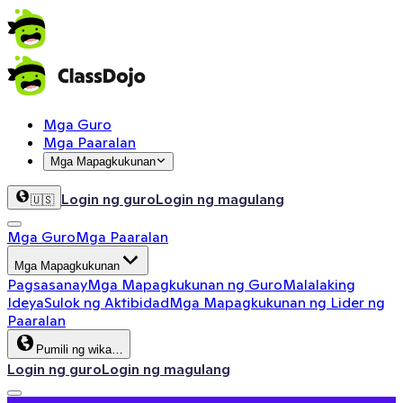
Mga Guro
Mga Paaralan
Mga Mapagkukunan
Login ng guro
Login ng magulang
🇺🇸
Mga Guro
Mga Paaralan
Mga Mapagkukunan
Pagsasanay
Mga Mapagkukunan ng Guro
Malalaking
Ideya
Sulok ng Aktibidad
Mga Mapagkukunan ng Lider ng
Paaralan
Pumili ng wika…
Login ng guro
Login ng magulang