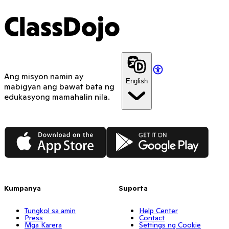
ClassDojo
Ang misyon namin ay
English
mabigyan ang bawat bata ng
edukasyong mamahalin nila.
App Store
Google Play
Kumpanya
Suporta
Tungkol sa amin
Help Center
Press
Contact
Mga Karera
Settings ng Cookie