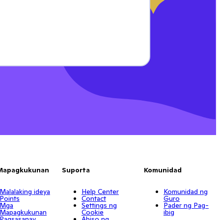
Mapagkukunan
Suporta
Komunidad
Malalaking ideya
Help Center
Komunidad ng
Points
Contact
Guro
Mga
Settings ng
Pader ng Pag-
Mapagkukunan
Cookie
ibig
Pagsasanay
Abiso ng