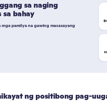
ggang sa naging 
s sa bahay
a mga pamilya na gawing masasayang 
kayat ng positibong pag-uuga