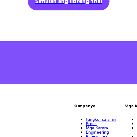
Simulan ang libreng trial
Kumpanya
Mga 
Tungkol sa amin
Press
Mga Karera
Engineering
Pag-access