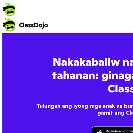
Nakakabaliw n
tahanan: ginag
Clas
Tulungan ang iyong mga anak na bu
gamit ang Cla