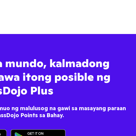
a mundo, kalmadong
awa itong posible ng
sDojo Plus
muo ng malulusog na gawi sa masayang paraan
ssDojo Points sa Bahay.