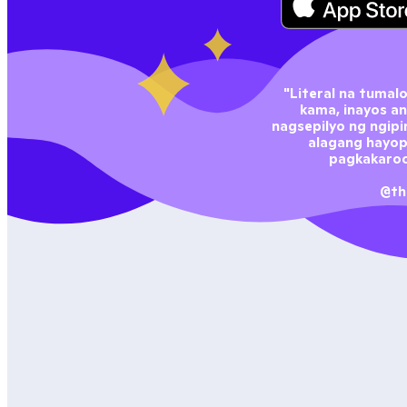
"Literal na tumal
kama, inayos ang
nagsepilyo ng ngipi
alagang hayop 
pagkakaroo
@th