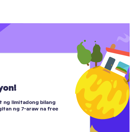
yon!
 ng limitadong bilang 
tan ng 7-araw na free 