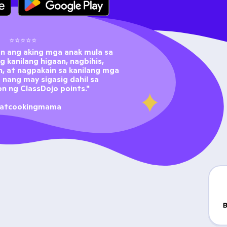
⭐⭐⭐⭐⭐
on ang aking mga anak mula sa 
 kanilang higaan, nagbihis, 
n, at nagpakain sa kanilang mga 
nang may sigasig dahil sa 
n ng ClassDojo points."
atcookingmama