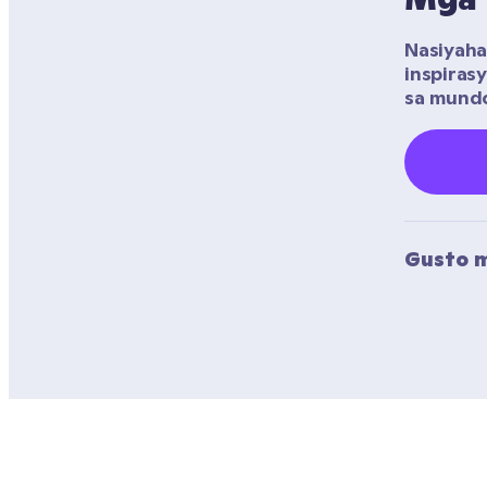
Nasiyaha
inspiras
sa mundo
Gusto m