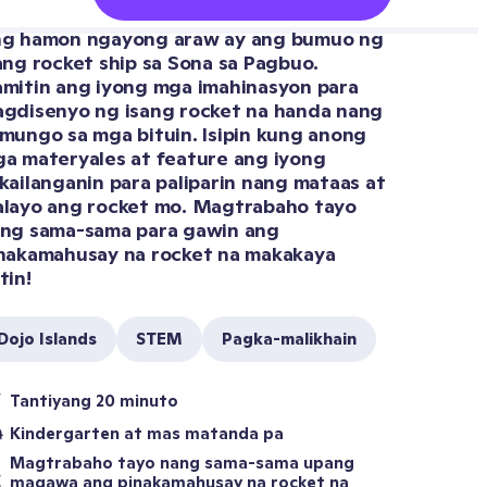
g hamon ngayong araw ay ang bumuo ng 
ang rocket ship sa Sona sa Pagbuo. 
mitin ang iyong mga imahinasyon para 
gdisenyo ng isang rocket na handa nang 
mungo sa mga bituin. Isipin kung anong 
a materyales at feature ang iyong 
kailanganin para paliparin nang mataas at 
layo ang rocket mo. Magtrabaho tayo 
ng sama-sama para gawin ang 
nakamahusay na rocket na makakaya 
tin!
Dojo Islands
STEM
Pagka-malikhain
Tantiyang 20 minuto
Kindergarten at mas matanda pa
Magtrabaho tayo nang sama-sama upang 
magawa ang pinakamahusay na rocket na 