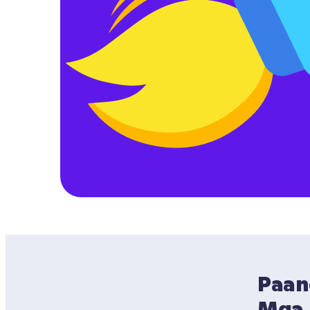
Paan
Mga 