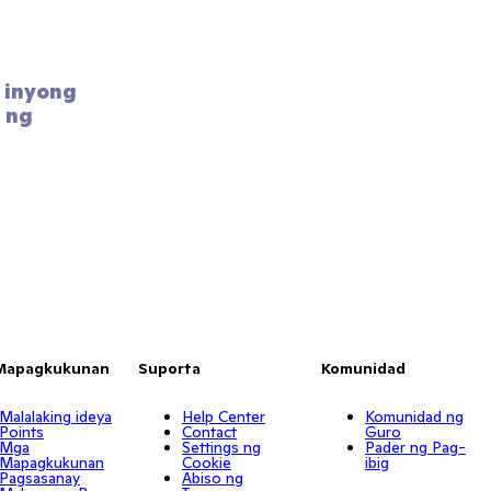
inyong 
 ng 
Mapagkukunan
Suporta
Komunidad
Malalaking ideya
Help Center
Komunidad ng
Points
Contact
Guro
Mga
Settings ng
Pader ng Pag-
Mapagkukunan
Cookie
ibig
Pagsasanay
Abiso ng