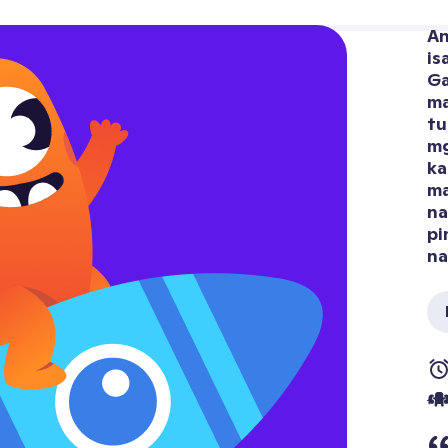
An
is
Ga
ma
tu
mg
ka
ma
na
pi
na