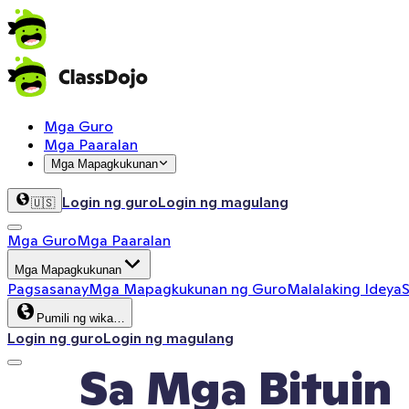
Mga Guro
Mga Paaralan
Mga Mapagkukunan
Login ng guro
Login ng magulang
🇺🇸
Mga Guro
Mga Paaralan
Mga Mapagkukunan
Pagsasanay
Mga Mapagkukunan ng Guro
Malalaking Ideya
S
Pumili ng wika…
Login ng guro
Login ng magulang
Sa Mga Bituin