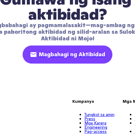
aktibidad?
gbabahagi ay pagmamalasakit—mag-ambag ng 
 paboritong aktibidad ng silid-aralan sa Sulok
Aktibidad ni Mojo!
Magbahagi ng Aktibidad
Kumpanya
Mga 
Tungkol sa amin
Press
Mga Karera
Engineering
Pag-access