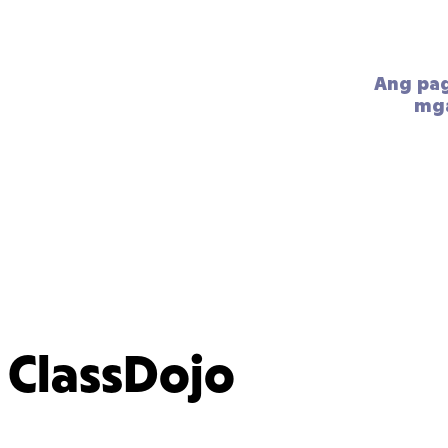
Ang pa
mga
ClassDojo