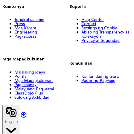
Kumpanya
Suporta
Tungkol sa amin
Help Center
Press
Contact
Mga Karera
Settings ng Cookie
Engineering
Abiso ng Transparency sa
Pag-access
Koleksyon
Privacy at Seguridad
Mga Mapagkukunan
Komunidad
Malalaking ideya
Points
Komunidad ng Guro
Mga Mapagkukunan
Pader ng Pag-ibig
Pagsasanay
Malayuang Pag-aaral
ClassDojo Plus
Sulok ng Aktibidad
English