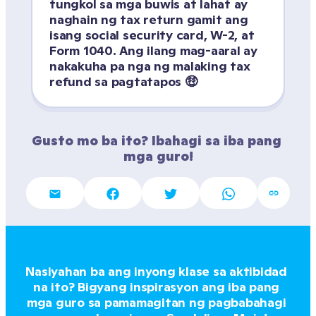
tungkol sa mga buwis at lahat ay 
naghain ng tax return gamit ang 
isang social security card, W-2, at 
Form 1040. Ang ilang mag-aaral ay 
nakakuha pa nga ng malaking tax 
refund sa pagtatapos 🤑 
Gusto mo ba ito? Ibahagi sa iba pang 
mga guro!
Nasiyahan ba ang inyong klase sa aktibidad 
na ito? Bigyang inspirasyon ang iba pang 
mga guro sa pamamagitan ng pagbabahagi 