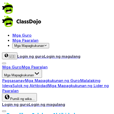
Mga Guro
Mga Paaralan
Mga Mapagkukunan
Login ng guro
Login ng magulang
🇺🇸
Mga Guro
Mga Paaralan
Mga Mapagkukunan
Pagsasanay
Mga Mapagkukunan ng Guro
Malalaking
Ideya
Sulok ng Aktibidad
Mga Mapagkukunan ng Lider ng
Paaralan
Pumili ng wika…
Login ng guro
Login ng magulang