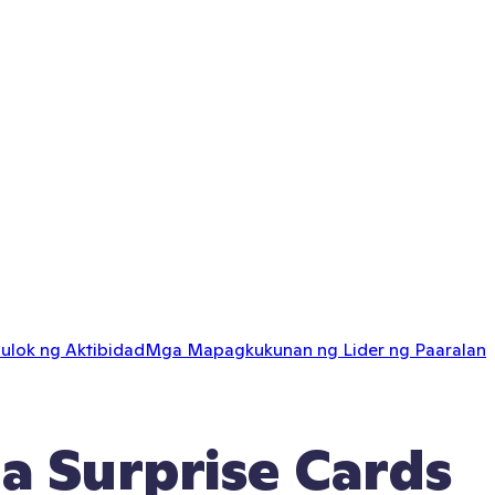
ulok ng Aktibidad
Mga Mapagkukunan ng Lider ng Paaralan
a Surprise Cards