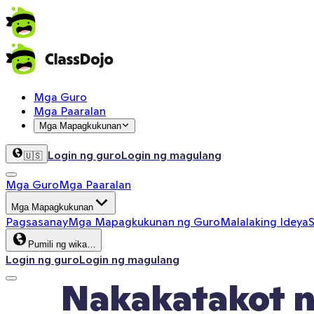
Mga Guro
Mga Paaralan
Mga Mapagkukunan
Login ng guro
Login ng magulang
🇺🇸
Mga Guro
Mga Paaralan
Mga Mapagkukunan
Pagsasanay
Mga Mapagkukunan ng Guro
Malalaking Ideya
S
Pumili ng wika…
Login ng guro
Login ng magulang
Nakakatakot n