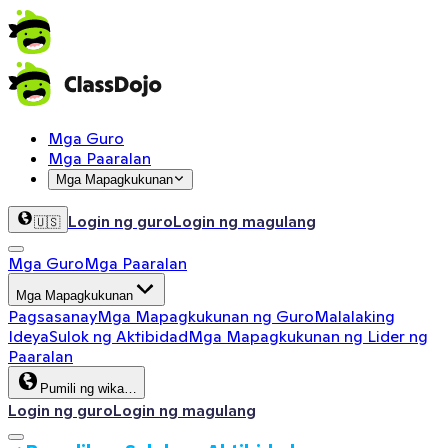
Mga Guro
Mga Paaralan
Mga Mapagkukunan
Login ng guro
Login ng magulang
🇺🇸
Mga Guro
Mga Paaralan
Mga Mapagkukunan
Pagsasanay
Mga Mapagkukunan ng Guro
Malalaking
Ideya
Sulok ng Aktibidad
Mga Mapagkukunan ng Lider ng
Paaralan
Pumili ng wika…
Login ng guro
Login ng magulang