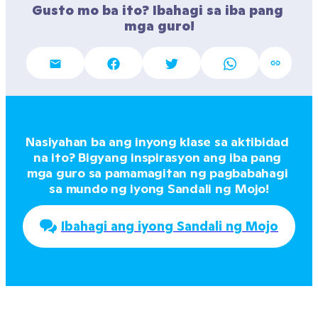
Gusto mo ba ito? Ibahagi sa iba pang 
mga guro!
Nasiyahan ba ang inyong klase sa aktibidad 
na ito? Bigyang inspirasyon ang iba pang 
mga guro sa pamamagitan ng pagbabahagi 
sa mundo ng iyong Sandali ng Mojo!
Ibahagi ang iyong Sandali ng Mojo