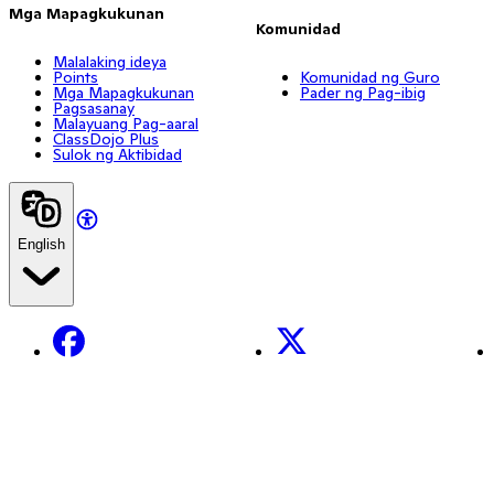
Mga Mapagkukunan
Komunidad
Malalaking ideya
Points
Komunidad ng Guro
Mga Mapagkukunan
Pader ng Pag-ibig
Pagsasanay
Malayuang Pag-aaral
ClassDojo Plus
Sulok ng Aktibidad
English
Facebook
X