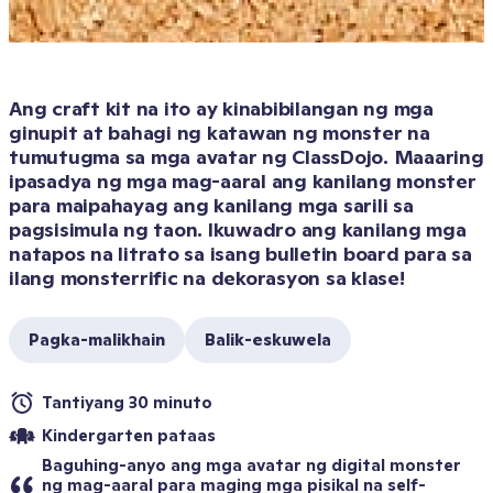
Ang craft kit na ito ay kinabibilangan ng mga 
ginupit at bahagi ng katawan ng monster na 
tumutugma sa mga avatar ng ClassDojo. Maaaring 
ipasadya ng mga mag-aaral ang kanilang monster 
para maipahayag ang kanilang mga sarili sa 
pagsisimula ng taon. Ikuwadro ang kanilang mga 
natapos na litrato sa isang bulletin board para sa 
ilang monsterrific na dekorasyon sa klase! 
Pagka-malikhain
Balik-eskuwela
Tantiyang 30 minuto
Kindergarten pataas
Baguhing-anyo ang mga avatar ng digital monster 
ng mag-aaral para maging mga pisikal na self-