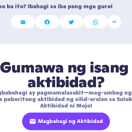
o ba ito? Ibahagi sa iba pang mga guro!
Gumawa ng isang 
aktibidad?
gbabahagi ay pagmamalasakit—mag-ambag ng 
 paboritong aktibidad ng silid-aralan sa Sulok
Aktibidad ni Mojo!
Magbahagi ng Aktibidad