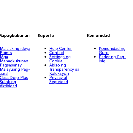
Mapagkukunan
Suporta
Komunidad
Malalaking ideya
Help Center
Komunidad ng
Points
Contact
Guro
Mga
Settings ng
Pader ng Pag-
Mapagkukunan
Cookie
ibig
Pagsasanay
Abiso ng
Malayuang Pag-
Transparency sa
aaral
Koleksyon
ClassDojo Plus
Privacy at
Sulok ng
Seguridad
Aktibidad