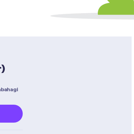
r)
bahagi 