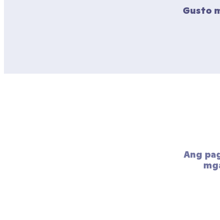
Gusto m
Ang pa
mga