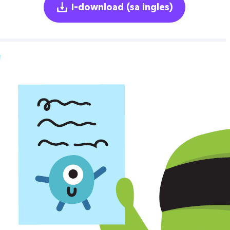
I-download
(sa ingles)