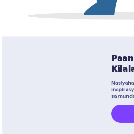
Paan
Kila
Nasiyaha
inspiras
sa mundo