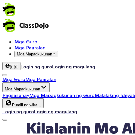
Mga Guro
Mga Paaralan
Mga Mapagkukunan
Login ng guro
Login ng magulang
🇺🇸
Mga Guro
Mga Paaralan
Mga Mapagkukunan
Pagsasanay
Mga Mapagkukunan ng Guro
Malalaking Ideya
S
Pumili ng wika…
Login ng guro
Login ng magulang
Kilalanin Mo A