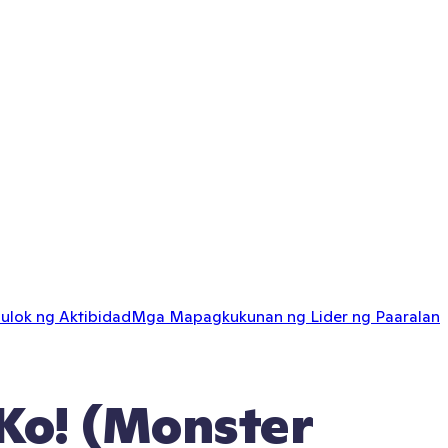
ulok ng Aktibidad
Mga Mapagkukunan ng Lider ng Paaralan
Ko! (Monster 