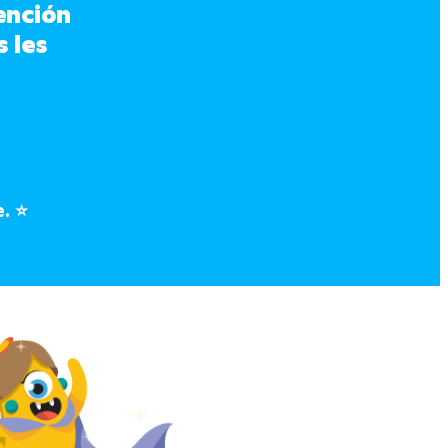
nción 
 les 
e.
⭐