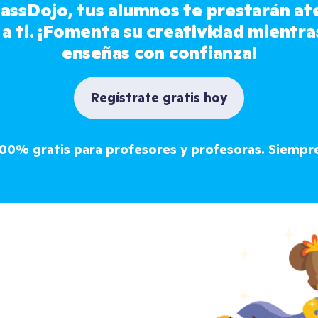
assDojo, tus alumnos te prestarán ate
 a ti. ¡Fomenta su creatividad mientras
enseñas con confianza!
Regístrate gratis hoy
00% gratis para profesores y profesoras. Siempr