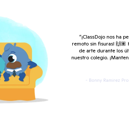
“¡ClassDojo nos ha pe
remoto sin fisuras! 🙌🏽
de arte durante los ú
nuestro colegio. ¡Mante
- Bonny Ramirez Pr