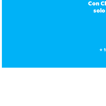
Con Cl
solo
⭐
1