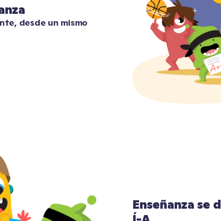
anza
ente, desde un mismo 
Enseñanza se d
Í-A