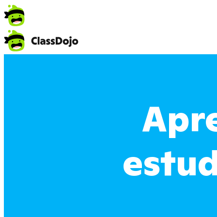
Apre
estud