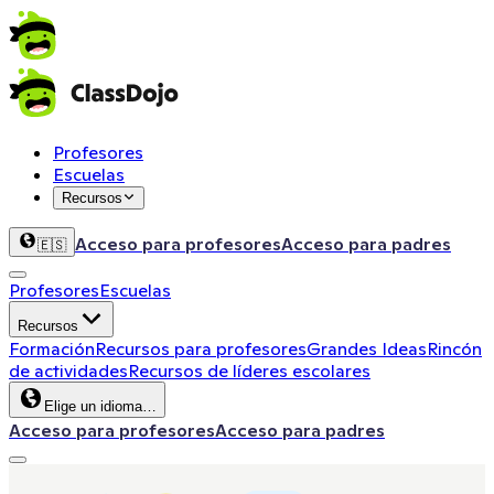
Profesores
Escuelas
Recursos
Acceso para profesores
Acceso para padres
🇪🇸
Profesores
Escuelas
Recursos
Formación
Recursos para profesores
Grandes Ideas
Rincón
de actividades
Recursos de líderes escolares
Elige un idioma…
Acceso para profesores
Acceso para padres