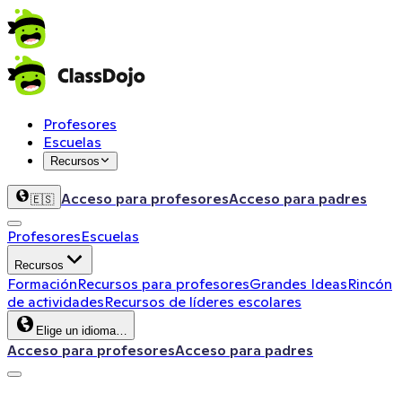
Profesores
Escuelas
Recursos
Acceso para profesores
Acceso para padres
🇪🇸
Profesores
Escuelas
Recursos
Formación
Recursos para profesores
Grandes Ideas
Rincón
de actividades
Recursos de líderes escolares
Elige un idioma…
Acceso para profesores
Acceso para padres