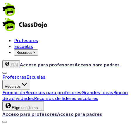
Profesores
Escuelas
Recursos
Acceso para profesores
Acceso para padres
🇪🇸
Profesores
Escuelas
Recursos
Formación
Recursos para profesores
Grandes Ideas
Rincón
de actividades
Recursos de líderes escolares
Elige un idioma…
Acceso para profesores
Acceso para padres