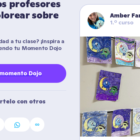
os profesores 
lorear sobre 
Amber Fa
1.º curso
d a tu clase? ¡Inspira a 
iendo tu Momento Dojo 
 momento Dojo
telo con otros 