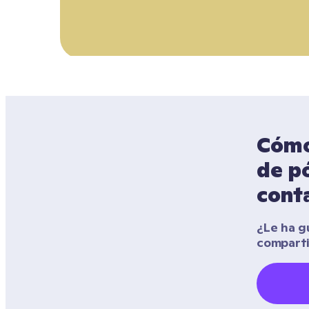
Cómo 
de pó
cont
¿Le ha gu
compart