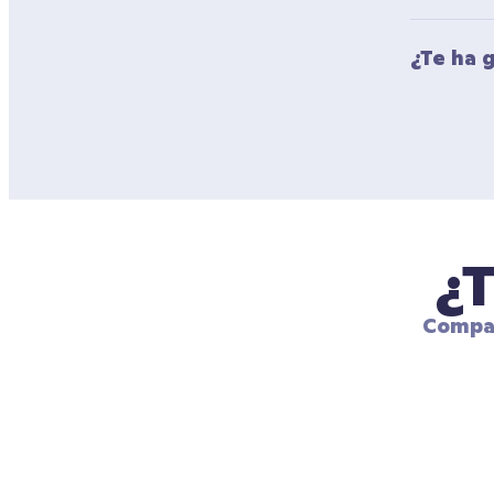
¿Te ha 
¿T
Compar