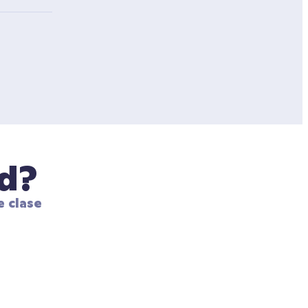
ad?
 clase 