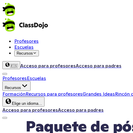
Profesores
Escuelas
Recursos
Acceso para profesores
Acceso para padres
🇪🇸
Profesores
Escuelas
Recursos
Formación
Recursos para profesores
Grandes Ideas
Rincón 
Elige un idioma…
Acceso para profesores
Acceso para padres
Paquete de pó