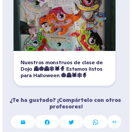
Nuestros monstruos de clase de 
Dojo 👻🎃👻🕸️🕷️🧙 Estamos listos 
para Halloween 🎃👻🕷️🕸️🧙
¿Te ha gustado? ¡Compártelo con otros 
profesores!