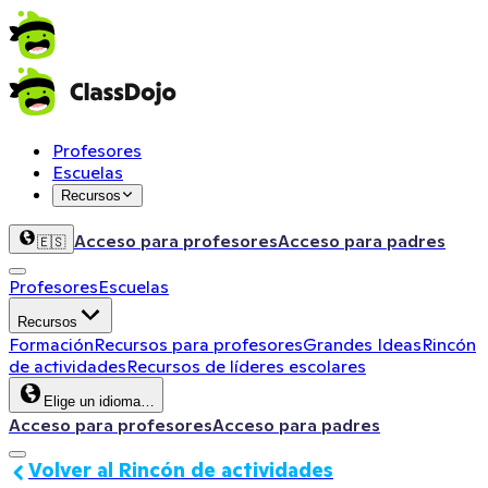
Profesores
Escuelas
Recursos
Acceso para profesores
Acceso para padres
🇪🇸
Profesores
Escuelas
Recursos
Formación
Recursos para profesores
Grandes Ideas
Rincón
de actividades
Recursos de líderes escolares
Elige un idioma…
Acceso para profesores
Acceso para padres
Volver al Rincón de actividades