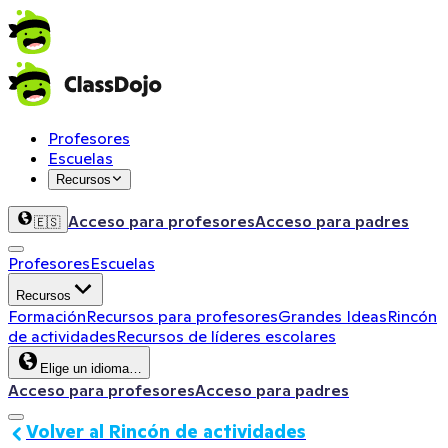
Profesores
Escuelas
Recursos
Acceso para profesores
Acceso para padres
🇪🇸
Profesores
Escuelas
Recursos
Formación
Recursos para profesores
Grandes Ideas
Rincón
de actividades
Recursos de líderes escolares
Elige un idioma…
Acceso para profesores
Acceso para padres
Volver al Rincón de actividades