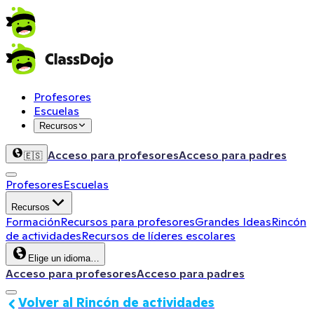
Profesores
Escuelas
Recursos
Acceso para profesores
Acceso para padres
🇪🇸
Profesores
Escuelas
Recursos
Formación
Recursos para profesores
Grandes Ideas
Rincón
de actividades
Recursos de líderes escolares
Elige un idioma…
Acceso para profesores
Acceso para padres
Volver al Rincón de actividades