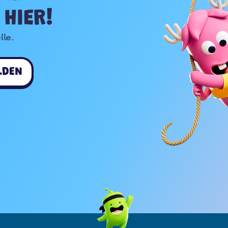
HIER!
le.

LDEN