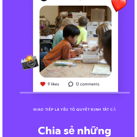
GIAO TIẾP LÀ YẾU TỐ QUYẾT ĐỊNH TẤT CẢ
Chia sẻ những