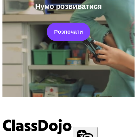
Нумо розвиватися
Розпочати
ClassDojo