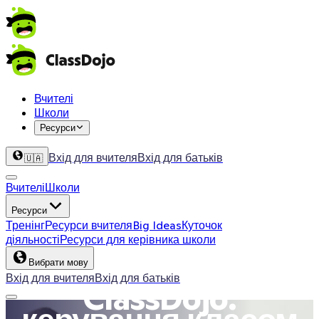
Вчителі
Школи
Ресурси
Вхід для вчителя
Вхід для батьків
🇺🇦
Вчителі
Школи
Ресурси
Тренінг
Ресурси вчителя
Big Ideas
Куточок
діяльності
Ресурси для керівника школи
Вибрати мову
Вхід для вчителя
Вхід для батьків
ClassDojo: