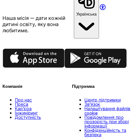
Українська
Наша місія — дати кожній
дитині освіту, яку вона
любитиме.
App Store
Google Play
Компанія
Підтримка
Про нас
Центр підтримки
Преса
Зв’язок
Кар’єра
Налаштування файлів
Інжиніринг
cookie
Доступність
Повідомлення про
прозорість при зборі
інформації
Конфіденційність та
безпека