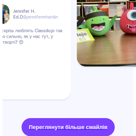
ardin
ojo так
 у
Переглянути більше смайлів