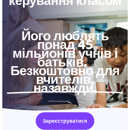
керування класом
Його люблять
понад 45
мільйонів учнів і
батьків.
Безкоштовно для
вчителів,
назавжди.
Зареєструватися