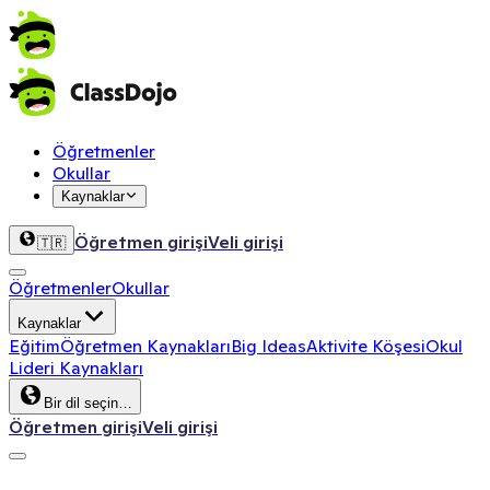
Öğretmenler
Okullar
Kaynaklar
Öğretmen girişi
Veli girişi
🇹🇷
Öğretmenler
Okullar
Kaynaklar
Eğitim
Öğretmen Kaynakları
Big Ideas
Aktivite Köşesi
Okul
Lideri Kaynakları
Bir dil seçin…
Öğretmen girişi
Veli girişi