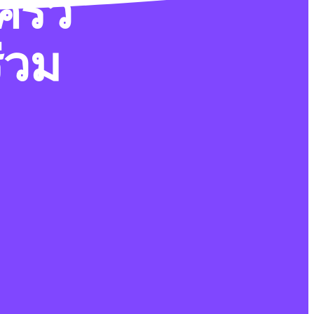
ครัว
่วม