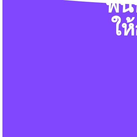
พื้
ให