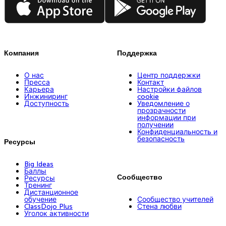
Компания
Поддержка
О нас
Центр поддержки
Пресса
Контакт
Карьера
Настройки файлов
Инжиниринг
cookie
Доступность
Уведомление о
прозрачности
информации при
получении
Конфиденциальность и
безопасность
Ресурсы
Big Ideas
Баллы
Сообщество
Ресурсы
Тренинг
Дистанционное
обучение
Сообщество учителей
ClassDojo Plus
Стена любви
Уголок активности