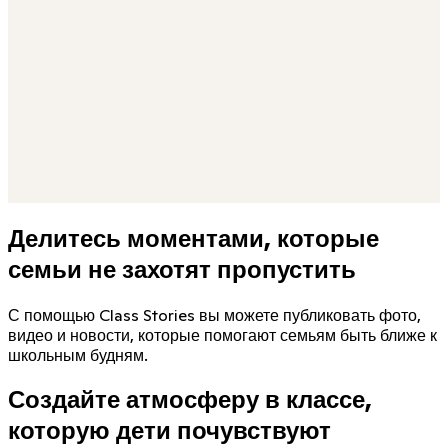
Переведено. См. оригинал.
C
Cass
Мы в восторге, тренер!
L
Levi
Обожаю эту команду!
M
Mattias
Вперёд, Уайлдкэтс!
K
Kelsey
Это будет наш лучший год!
Делитесь моментами, которые
семьи не захотят пропустить
С помощью Class Stories вы можете публиковать фото,
видео и новости, которые помогают семьям быть ближе к
школьным будням.
Создайте атмосферу в классе,
которую дети почувствуют