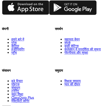
App Store
Google Play
कंपनी
समर्थन
हमारे बारे में
सहायता केंद्र
प्रेस
संपर्क
कैरियर
कुकी सेटिंग्स
इंजीनियरिंग
कलेक्शन में पारदर्शिता की सूचना
पहुँच
गोपनीयता और सुरक्षा
संसाधन
समुदाय
बड़े विचार
शिक्षक समुदाय
पॉइंट्स
प्यार की दीवार
संसाधन
ट्रेनिंग
सुदूर शिक्षा
ClassDojo Plus
ऐक्टिविटी कॉर्नर