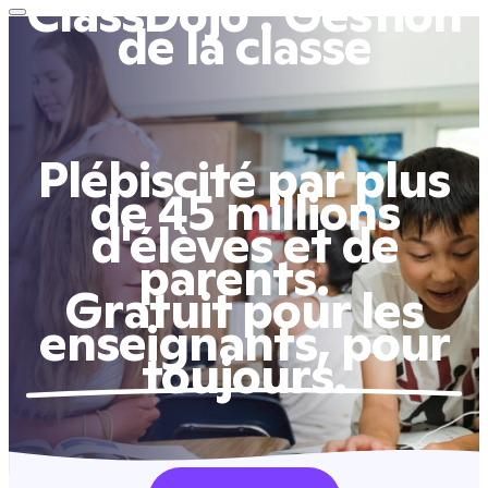
ClassDojo : Gestion
de la classe
Plébiscité par plus
de 45 millions
d'élèves et de
parents.
Gratuit pour les
enseignants, pour
toujours.