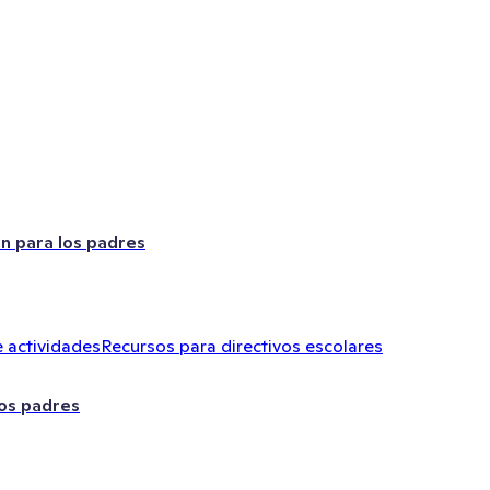
ón para los padres
 actividades
Recursos para directivos escolares
los padres