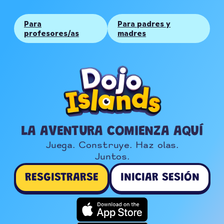
Para
Para padres y
profesores/as
madres
LA AVENTURA COMIENZA AQUÍ
Juega. Construye. Haz olas.

Juntos.
RESGISTRARSE
INICIAR SESIÓN