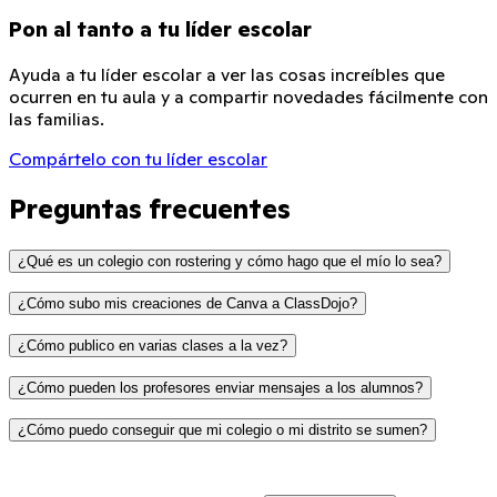
Pon al tanto a tu líder escolar
Ayuda a tu líder escolar a ver las cosas increíbles que
ocurren en tu aula y a compartir novedades fácilmente con
las familias.
Compártelo con tu líder escolar
Preguntas frecuentes
¿Qué es un colegio con rostering y cómo hago que el mío lo sea?
¿Cómo subo mis creaciones de Canva a ClassDojo?
¿Cómo publico en varias clases a la vez?
¿Cómo pueden los profesores enviar mensajes a los alumnos?
Hacer clic en el icono de Canva en el editor de
publicaciones.
¿Cómo puedo conseguir que mi colegio o mi distrito se sumen?
Marcar la casilla para habilitar la integración con
Inicia sesión en
teach.classdojo.com
Canva. Se abrirá una ventana nueva: inicia sesión en
Abre una clase y luego crea una publicación de Historia
Canva (usa las credenciales que te haya proporcionado