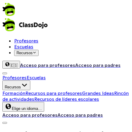
Profesores
Escuelas
Recursos
Acceso para profesores
Acceso para padres
🇪🇸
Profesores
Escuelas
Recursos
Formación
Recursos para profesores
Grandes Ideas
Rincón
de actividades
Recursos de líderes escolares
Elige un idioma…
Acceso para profesores
Acceso para padres