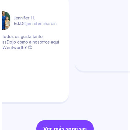
hardin
os aquí
Ver más sonrisas