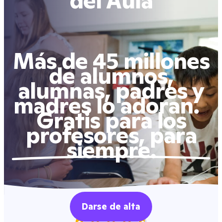
del Aula
Más de 45 millones
de alumnos,
alumnas, padres y
madres lo adoran.
Gratis para los
profesores, para
siempre.
Darse de alta