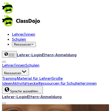
Lehrer/innen
Schulen
Ressourcen
Lehrer-Login
Eltern-Anmeldung
🇩🇪
Lehrer/innen
Schulen
Ressourcen
Training
Material für Lehrer
Große
Ideen
Aktivitätsecke
Ressourcen für Schulleiter:innen
Sprache auswählen...
Lehrer-Login
Eltern-Anmeldung